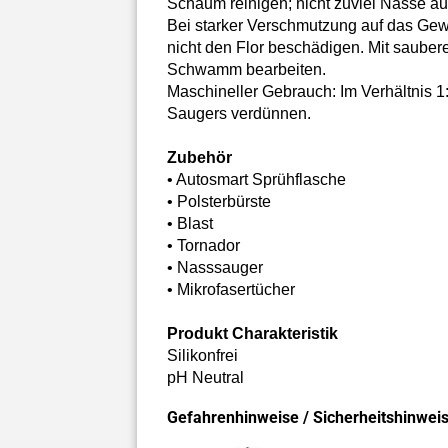
Schaum reinigen; nicht zuviel Nässe au
Bei starker Verschmutzung auf das Gew
nicht den Flor beschädigen. Mit sauber
Schwamm bearbeiten.
Maschineller Gebrauch: Im Verhältnis 
Saugers verdünnen.
Zubehör
• Autosmart Sprühflasche
• Polsterbürste
• Blast
• Tornador
• Nasssauger
• Mikrofasertücher
Produkt Charakteristik
Silikonfrei
pH Neutral
Gefahrenhinweise / Sicherheitshinwei