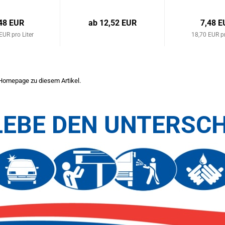
48 EUR
ab 12,52 EUR
7,48 E
EUR pro Liter
18,70 EUR pr
Homepage
zu diesem Artikel.
LEBE DEN UNTERSCH