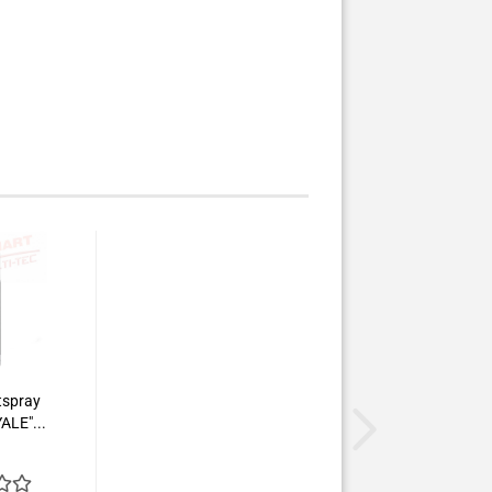
tspray
ALE"...