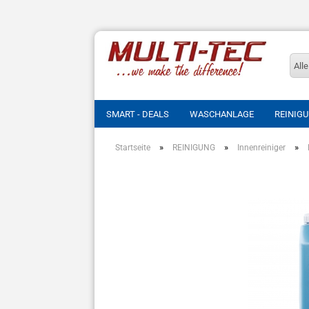
Alle
SMART - DEALS
WASCHANLAGE
REINIG
»
»
»
Startseite
REINIGUNG
Innenreiniger