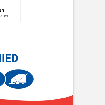
UR
o Liter
IED