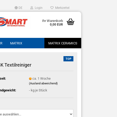
DE
Login
Merkzettel
Ihr Warenkorb
0,00 EUR
ER
MATRIX
MATRIX CERAMICS
TOP
K Textilreiniger
zeit:
ca. 1 Woche
(Ausland abweichend)
ndgewicht:
-
kg je Stück
: