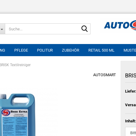
Suche...
UNG
PFLEGE
POLITUR
ZUBEHÖR
RETAIL 500 ML
MUST
BRISK Textilreiniger
BRIS
AUTOSMART
Liefer
Versa
Inhalt