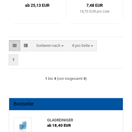
ab 25,13 EUR
7,48 EUR
18,70 EUR pro Liter
Sortieren nach
pro Seite
Sortieren nach
8 pro Seite
1
1
bis
4
(von insgesamt
4
)
Bestseller
GLASREINIGER
ab 18,40 EUR