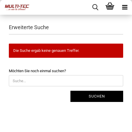
Erweiterte Suche
Die Suche ergab keine genauen Treffer.
MÖCHTEN
Möchten Sie noch einmal suchen?
SIE
NOCH
EINMAL
SUCHEN?
SUCHEN