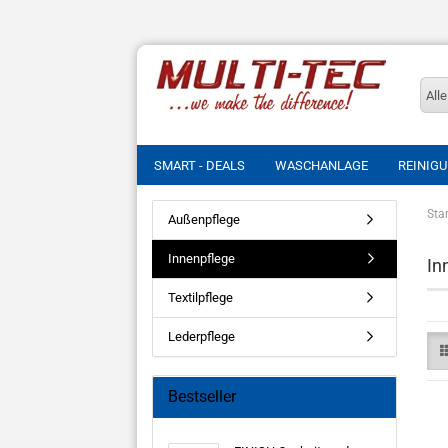
Alle
SMART - DEALS
WASCHANLAGE
REINIG
Star
Außenpflege
Innenpflege
In
Textilpflege
Lederpflege
Bestseller