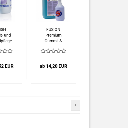
ISH
FUSION
t- und
Premium
pflege
Gummi- &
Plastikpflege -
Kopie
52 EUR
ab 14,20 EUR
1