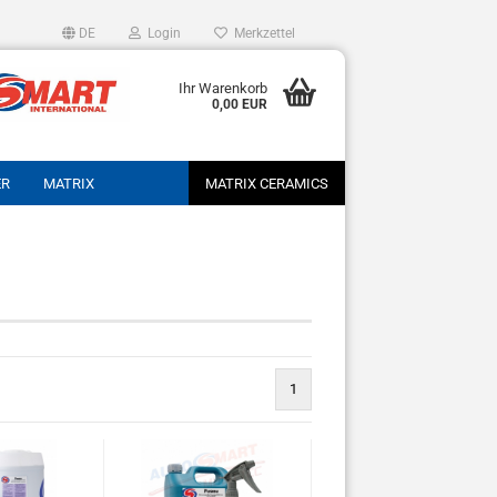
DE
Login
Merkzettel
Ihr Warenkorb
0,00 EUR
ER
MATRIX
MATRIX CERAMICS
1