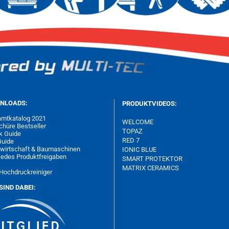
NLOADS:
PRODUKTVIDEOS:
mtkatalog 2021
WELCOME
chüre Bestseller
TOPAZ
k Guide
RED 7
Guide
wirtschaft & Baumaschinen
IONIC BLUE
edes Produktfreigaben
SMART PROTEKTOR
MATRIX
CERAMICS
Hochdruckreiniger
SIND DABEI: