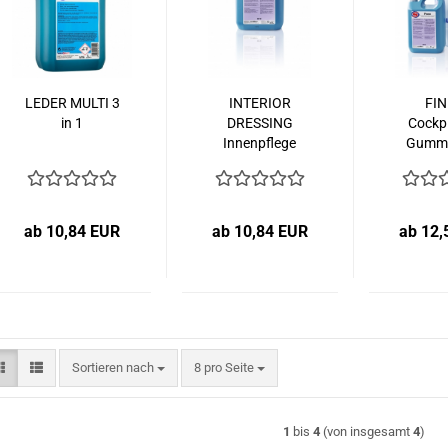
LEDER MULTI 3
INTERIOR
FIN
in 1
DRESSING
Cockpi
Innenpflege
Gummi
ab 10,84 EUR
ab 10,84 EUR
ab 12,
Sortieren nach
pro Seite
Sortieren nach
8 pro Seite
1
bis
4
(von insgesamt
4
)