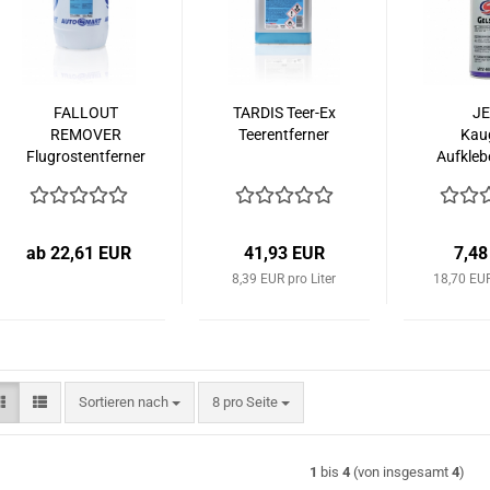
FALLOUT
TARDIS Teer-Ex
J
REMOVER
Teerentferner
Kau
Flugrostentferner
Aufkleb
ab 22,61 EUR
41,93 EUR
7,48
8,39 EUR pro Liter
18,70 EUR
Sortieren nach
pro Seite
Sortieren nach
8 pro Seite
1
bis
4
(von insgesamt
4
)