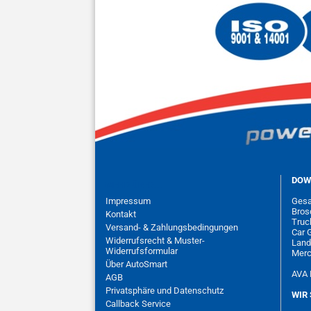
DOW
MEHR ÜBER...
Impressum
Gesa
Bros
Kontakt
Truc
Versand- & Zahlungsbedingungen
Car 
Widerrufsrecht & Muster-
Land
Widerrufsformular
Merc
Über AutoSmart
AVA 
AGB
Privatsphäre und Datenschutz
WIR 
Callback Service