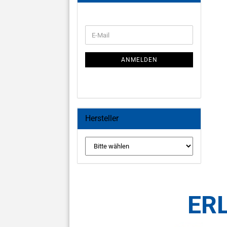
WEITER
E-
ZUR
Mail
NEWSLETTER-
ANMELDUNG
ANMELDEN
Hersteller
ER