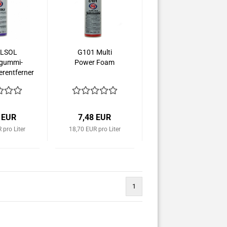
ELSOL
G101 Multi
gummi-
Power Foam
erentferner
 EUR
7,48 EUR
 pro Liter
18,70 EUR pro Liter
1