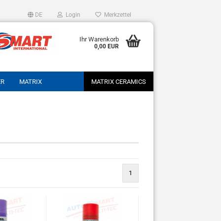
DE
Login
Merkzettel
Ihr Warenkorb
0,00 EUR
ER
MATRIX
MATRIX CERAMICS
1